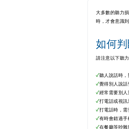
大多數的聽力
時，才會意識
如何判
請注意以下聽
✓
聽人說話時，
✓
覺得別人說話
✓
經常需要別人
✓
打電話或視訊
✓
打電話時，需
✓
有時會錯過手
✓
在餐廳等吵雜