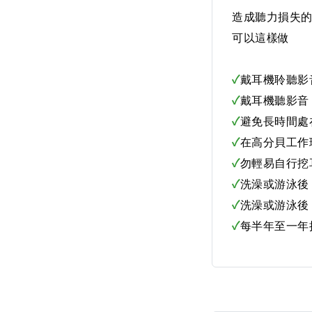
造成聽力損失
可以這樣做
✓
戴耳機聆聽影
✓
戴耳機聽影音
✓
避免長時間處
✓
在高分貝工作
✓
勿輕易自行挖
✓
洗澡或游泳後
✓
洗澡或游泳後
✓
每半年至一年