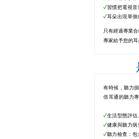
✓
習慣把電視音
✓
耳朵出現單側
只有經過
專業合
專家給予您的耳
有時候，聽力
倍耳通的聽力
✓
生活型態評估
✓
健康與聽力病
✓
聽力檢查
：包