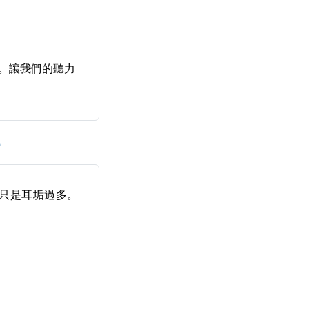
。讓我們的聽力
？
只是
耳垢過多
。